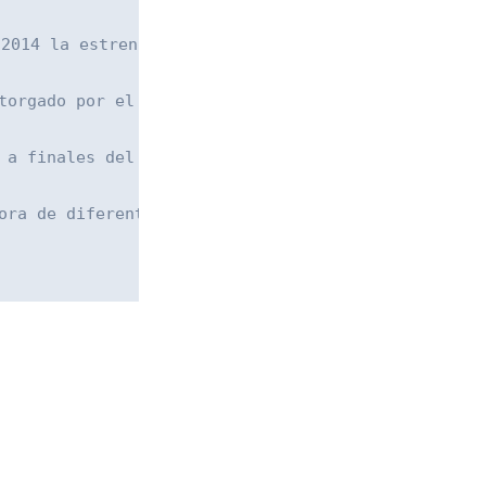
2014 la estrena en el Festival de Cine de Guadala
torgado por el Festival Mix DF y por el IMCINE. Ha
 a finales del 2022 en el Festival Internacional d
ora de diferentes programas de televisión pública 