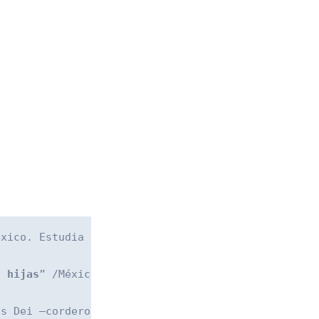
éxico. Estudia la licenciatura en Comunicación Soc
s hijas
” /México 2006 que aborda el fenómeno de mu
us Dei –cordero de dios”/ Mexico-Francia 2011 dond