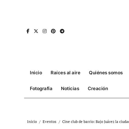
Ir
al
contenido
Inicio
Raíces al aire
Quiénes somos
Fotografía
Noticias
Creación
Inicio
Eventos
Cine club de barrio: Bajo Juárez la ciud