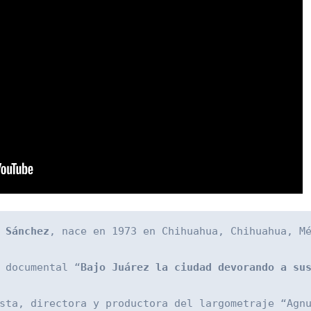
 Sánchez
, nace en 1973 en Chihuahua, Chihuahua, M
 documental “
Bajo Juárez la ciudad devorando a su
sta, directora y productora del largometraje “Agn