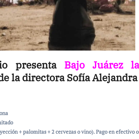
rio presenta
Bajo Juárez l
 de la directora Sofía Alejandr
lona
mitado
yección + palomitas + 2 cervezas o vino). Pago en efectivo 