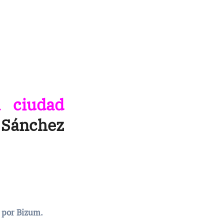
a ciudad
a Sánchez
o por Bizum.