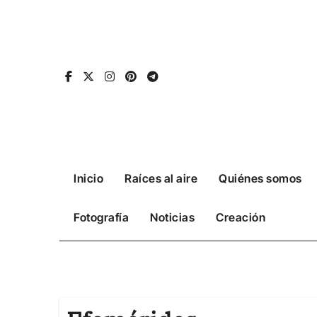
Ir
al
contenido
Inicio
Raíces al aire
Quiénes somos
Fotografía
Noticias
Creación