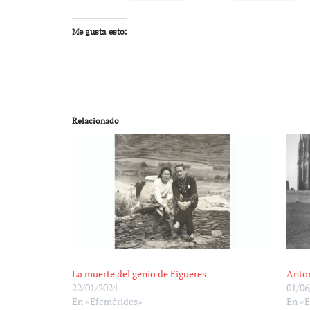
Me gusta esto:
Relacionado
La muerte del genio de Figueres
Anto
22/01/2024
01/06
En «Efemérides»
En «