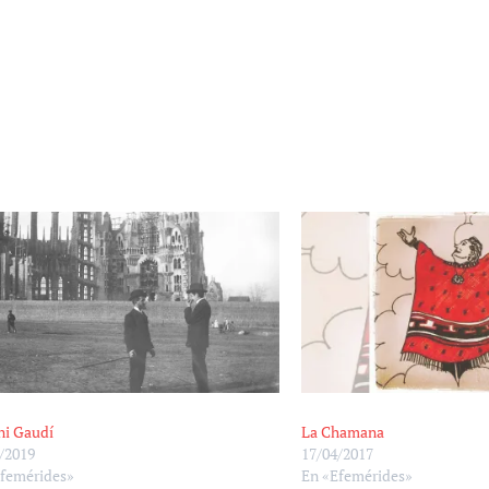
ni Gaudí
La Chamana
/2019
17/04/2017
Efemérides»
En «Efemérides»