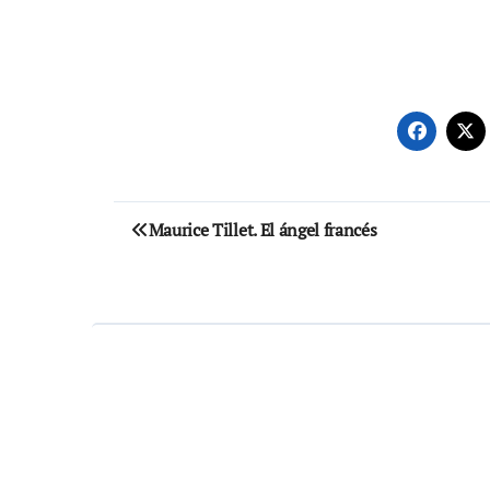
Navegación
Maurice Tillet. El ángel francés
de
entradas