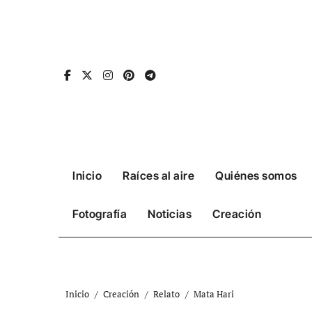
Ir
al
contenido
Inicio
Raíces al aire
Quiénes somos
Fotografía
Noticias
Creación
Inicio
Creación
Relato
Mata Hari