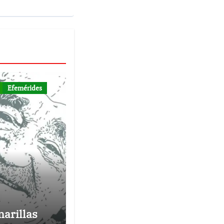
Efemérides
arillas