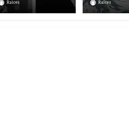
Raices
Raices