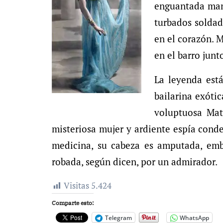
enguantada mano
turbados soldado
en el corazón. 
en el barro junt
La leyenda está
bailarina exóti
voluptuosa Mata
misteriosa mujer y ardiente espía conde
medicina, su cabeza es amputada, em
robada, según dicen, por un admirador.
Visitas
5.424
Comparte esto:
Telegram
WhatsApp