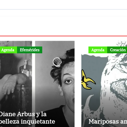
Agenda
Efemérides
Agenda
Creación
Diane Arbus y la
belleza inquietante
Mariposas am