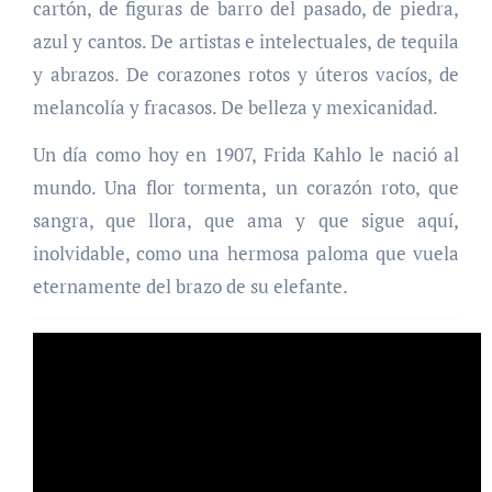
cartón, de figuras de barro del pasado, de piedra,
azul y cantos. De artistas e intelectuales, de tequila
y abrazos. De corazones rotos y úteros vacíos, de
melancolía y fracasos. De belleza y mexicanidad.
Un día como hoy en 1907, Frida Kahlo le nació al
mundo. Una flor tormenta, un corazón roto, que
sangra, que llora, que ama y que sigue aquí,
inolvidable, como una hermosa paloma que vuela
eternamente del brazo de su elefante.