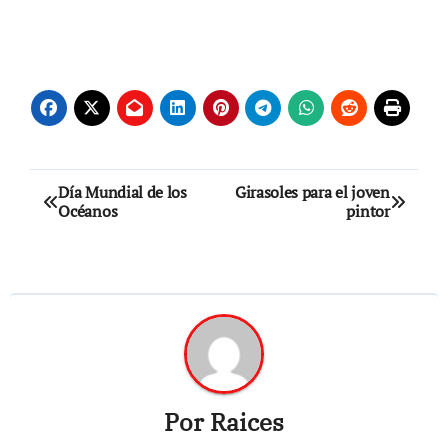
Navegación
Día Mundial de los
Girasoles para el joven
Océanos
pintor
de
entradas
Por
Raices