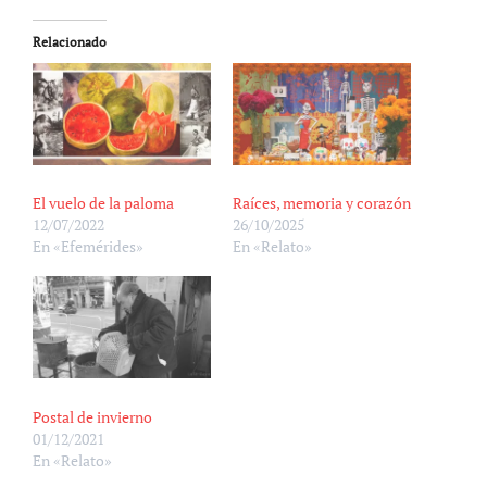
Relacionado
El vuelo de la paloma
Raíces, memoria y corazón
12/07/2022
26/10/2025
En «Efemérides»
En «Relato»
Postal de invierno
01/12/2021
En «Relato»