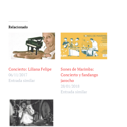
Relacionado
Concierto: Liliana Felipe
Sones de Marimba:
06/11/2017
Concierto y fandango
Entrada similar
jarocho
28/01/2018
Entrada similar
to