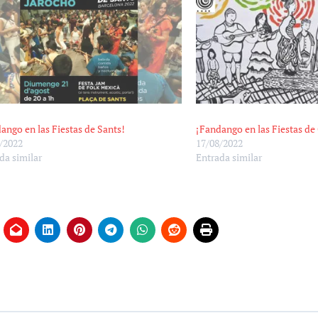
ango en las Fiestas de Sants!
¡Fandango en las Fiestas de
/2022
17/08/2022
da similar
Entrada similar