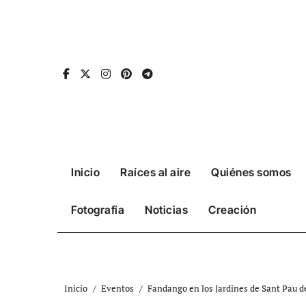
Ir
al
contenido
Inicio
Raíces al aire
Quiénes somos
Fotografía
Noticias
Creación
Inicio
Eventos
Fandango en los Jardines de Sant Pau 