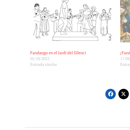
Fandango en el Jardí del Silenci
¡Fand
05/10/2022
17/08
Entrada similar
Entra