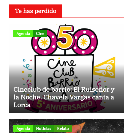
Te has perdido
Agenda
Cine
Cineclub de barrio: El Ruiseñor y
la Noche. Chavela Vargas canta a
Lorca
Agenda
Noticias
Relato