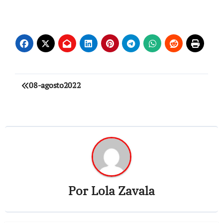
Navegación
08-agosto2022
de
entradas
Por
Lola Zavala