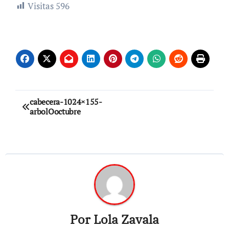
Visitas
596
Navegación
cabecera-1024×155-
arbolOoctubre
de
entradas
Por
Lola Zavala