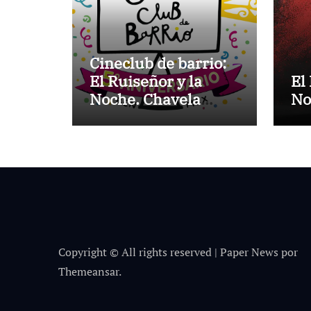
Cineclub de barrio:
El Ruiseñor y la
El
Noche. Chavela
No
Vargas canta a Lorca
Copyright © All rights reserved
|
Paper News
por
Themeansar
.