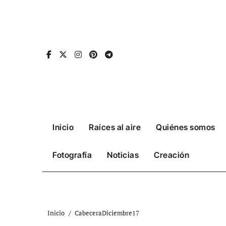
Ir
al
contenido
Inicio
Raíces al aire
Quiénes somos
Fotografía
Noticias
Creación
Inicio
CabeceraDiciembre17