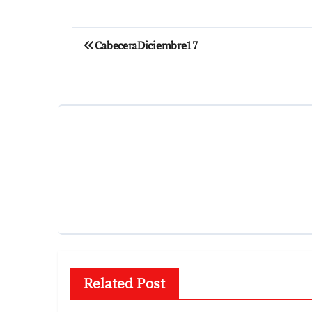
Navegación
CabeceraDiciembre17
de
entradas
Related Post