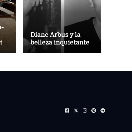
n-
Diane Arbus y la
ta
belleza inquietante
a