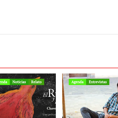
enda
Noticias
Relato
Agenda
Entrevistas