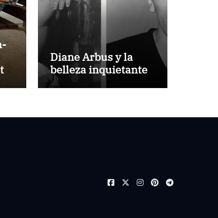
n-
Diane Arbus y la
ta
belleza inquietante
a