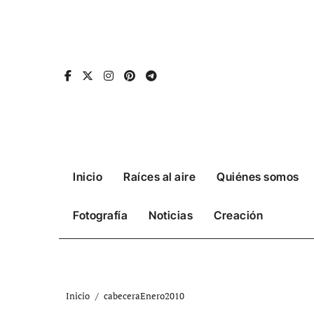
Ir
al
contenido
Inicio
Raíces al aire
Quiénes somos
Fotografía
Noticias
Creación
Inicio
cabeceraEnero2010