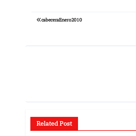
Navegación
cabeceraEnero2010
de
entradas
Related Post