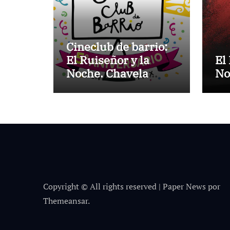
Cineclub de barrio:
El Ruiseñor y la
El
Noche. Chavela
No
Vargas canta a Lorca
Copyright © All rights reserved
|
Paper News
por
Themeansar
.