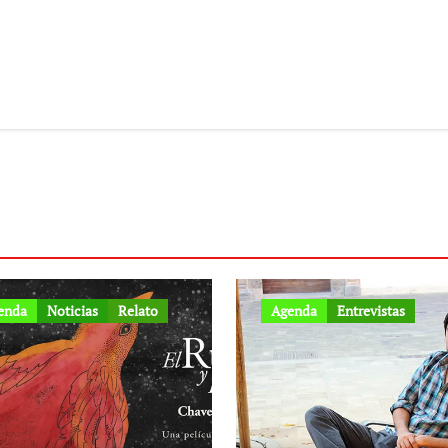
enda
Noticias
Relato
Agenda
Entrevistas