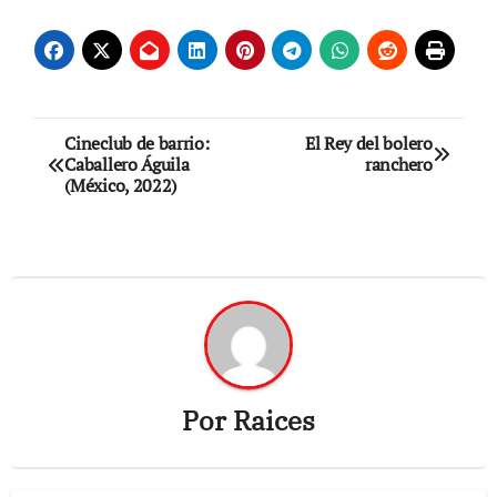
Navegación
Cineclub de barrio:
El Rey del bolero
Caballero Águila
ranchero
de
(México, 2022)
entradas
Por
Raices