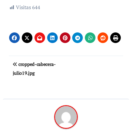
Visitas
644
Navegación
cropped-cabecera-
de
julio19.jpg
entradas