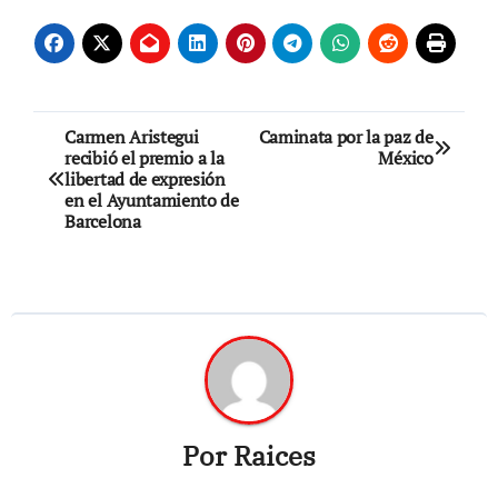
Navegación
Carmen Aristegui
Caminata por la paz de
recibió el premio a la
México
de
libertad de expresión
en el Ayuntamiento de
entradas
Barcelona
Por
Raices