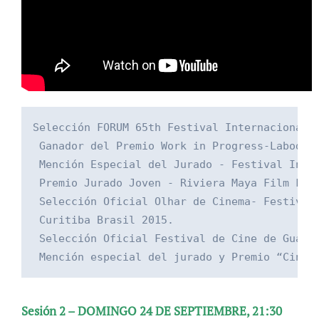
Selección FORUM 65th Festival Internacional d
 Ganador del Premio Work in Progress-Labodigi
 Mención Especial del Jurado - Festival Inter
 Premio Jurado Joven - Riviera Maya Film Fest
 Selección Oficial Olhar de Cinema- Festival 
 Curitiba Brasil 2015.

 Selección Oficial Festival de Cine de Guanaj
 Mención especial del jurado y Premio “Cinem
to
Sesión 2 – DOMINGO 24 DE SEPTIEMBRE, 21:30