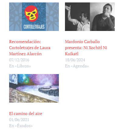
Recomendación:
Mardonio Carballo
Cortoletrajes de Laura
presenta: Ni Xochitl Ni
Martínez Alarcón
Kuikatl
07/12/2016
18/06/2024
En «Libros»
En «Agenda»
El camino del aire
01/06/2021
En «Éxodos»