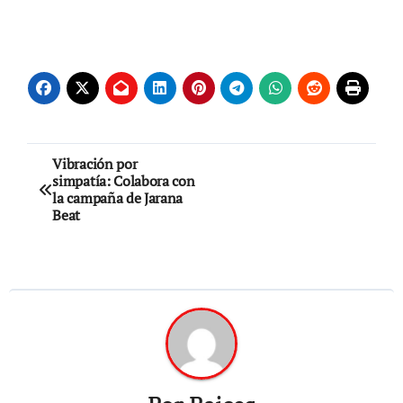
Navegación
Vibración por
simpatía: Colabora con
de
la campaña de Jarana
Beat
entradas