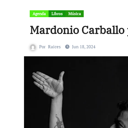
Agenda
Libros
Música
Mardonio Carballo p
Por
Raices
Jun 18, 2024