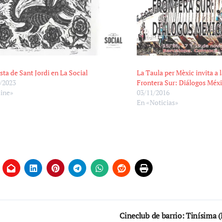
esta de Sant Jordi en La Social
La Taula per Mèxic invita a 
/2023
Frontera Sur: Diálogos Méx
Cine»
03/11/2016
En «Noticias»
Cineclub de barrio: Tinísima 