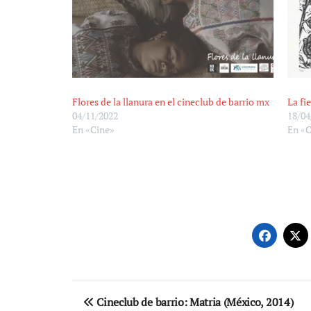
Flores de la llanura en el cineclub de barrio mx
La fi
04/11/2022
18/04
En «Cine»
En «
Navegación
Cineclub de barrio: Matria (México, 2014)