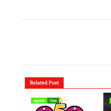
de
entradas
Related Post
Agenda
Cine