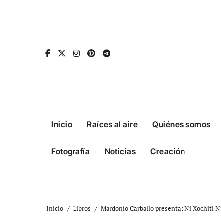
Ir
al
contenido
Inicio
Raíces al aire
Quiénes somos
Fotografía
Noticias
Creación
Inicio
Libros
Mardonio Carballo presenta: Ni Xochitl Ni