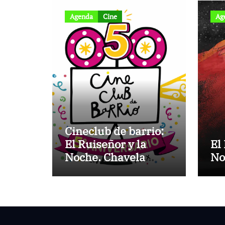
Agenda
Cine
Ag
Cineclub de barrio:
El Ruiseñor y la
El
Noche. Chavela
No
Vargas canta a Lorca