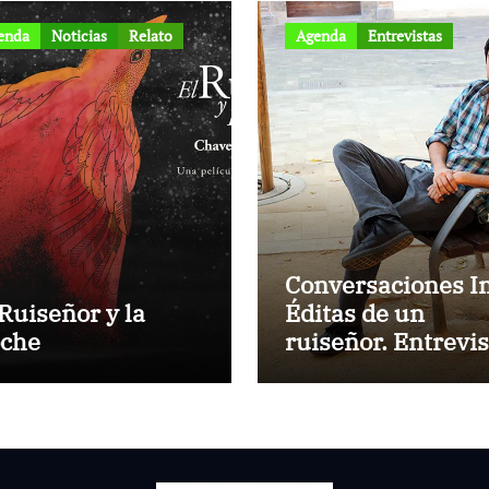
enda
Noticias
Relato
Agenda
Entrevistas
Conversaciones I
 Ruiseñor y la
Éditas de un
che
ruiseñor. Entrevis
a Rubén Rojo Aur