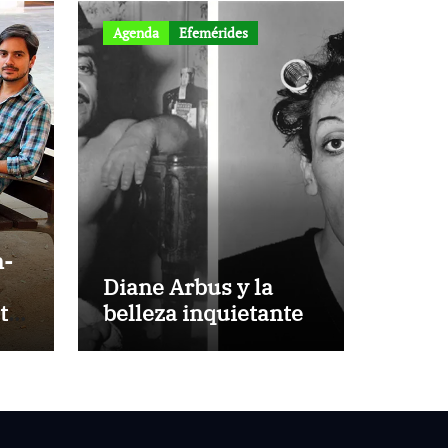
Agenda
Efemérides
n-
Diane Arbus y la
ta
belleza inquietante
a