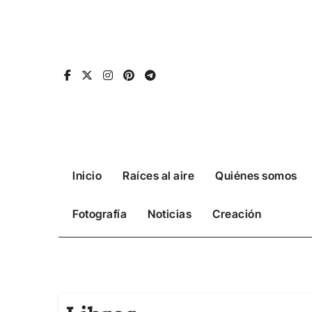
Ir
al
contenido
Inicio
Raíces al aire
Quiénes somos
Fotografía
Noticias
Creación