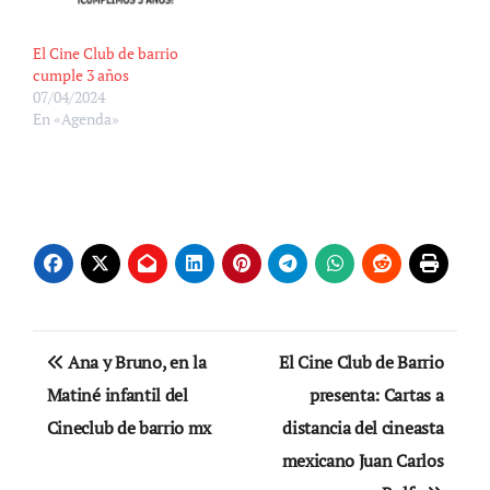
El Cine Club de barrio
cumple 3 años
07/04/2024
En «Agenda»
Navegación
Ana y Bruno, en la
El Cine Club de Barrio
de
Matiné infantil del
presenta: Cartas a
Cineclub de barrio mx
distancia del cineasta
entradas
mexicano Juan Carlos