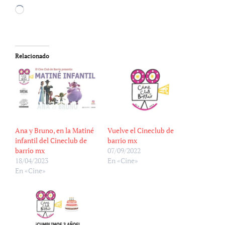
Cargando...
Relacionado
Ana y Bruno, en la Matiné
Vuelve el Cineclub de
infantil del Cineclub de
barrio mx
barrio mx
07/09/2022
18/04/2023
En «Cine»
En «Cine»