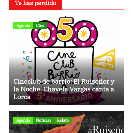
Te has perdido
Agenda
Cine
Cineclub de barrio: El Ruiseñor y
la Noche. Chavela Vargas canta a
Lorca
Agenda
Noticias
Relato