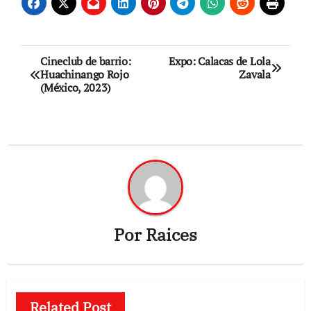
Navegación
Cineclub de barrio:
Expo: Calacas de Lola
Huachinango Rojo
Zavala
de
(México, 2023)
entradas
Por
Raices
Related Post