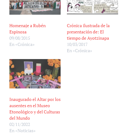
Homenaje a Rubén
Crónica ilustrada de la
Espinosa
presentación de: El
09/08/2015
tiempo de Ayotzinapa
En «Crónica»
10/03/2017
En «Crónica»
Inaugurado el Altar por los
ausentes en el Museo
Etonológico y del Culturas
del Mundo
02/11/2022
En «Noticias»