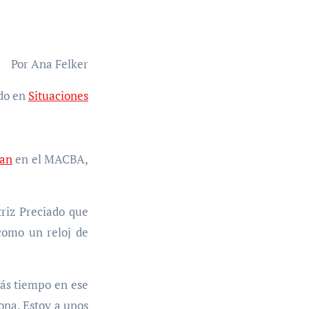
Por Ana Felker
do en
Situaciones
man
en el MACBA,
riz Preciado que
como un reloj de
más tiempo en ese
ona. Estoy a unos