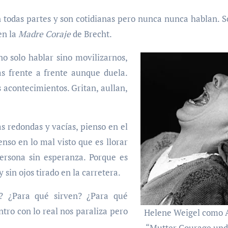
n todas partes y son cotidianas pero nunca nunca hablan. 
en la
Madre Coraje
de Brecht.
o solo hablar sino movilizarnos,
as frente a frente aunque duela.
 acontecimientos. Gritan, aullan,
s redondas y vacías, pienso en el
enso en lo mal visto que es llorar
ersona sin esperanza. Porque es
sin ojos tirado en la carretera.
? ¿Para qué sirven? ¿Para qué
ro con lo real nos paraliza pero
Helene Weigel como A
“Mutter Courage und 