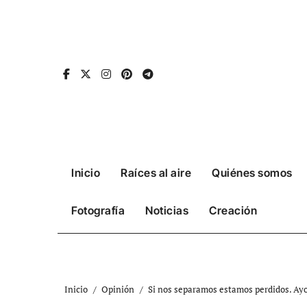
Ir
al
contenido
Inicio
Raíces al aire
Quiénes somos
Fotografía
Noticias
Creación
Inicio
Opinión
Si nos separamos estamos perdidos. Ayo