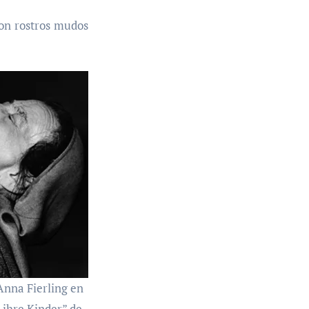
Son rostros mudos
nna Fierling en
ihre Kinder” de