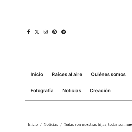
Ir
al
contenido
Inicio
Raíces al aire
Quiénes somos
Fotografía
Noticias
Creación
Inicio
Noticias
Todas son nuestras hijas, todas son nu