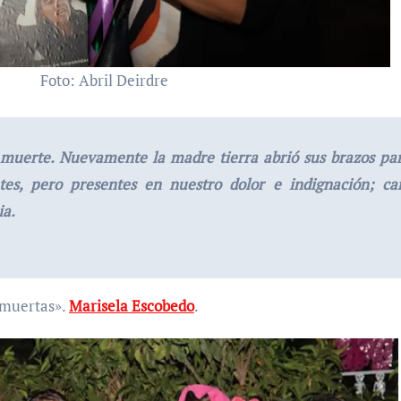
Foto: Abril Deirdre
muerte. Nuevamente la madre tierra abrió sus brazos para
ntes, pero presentes en nuestro dolor e indignación; c
ia.
s muertas».
Marisela Escobedo
.